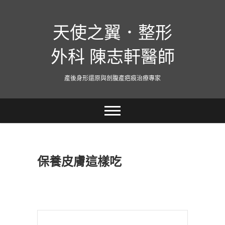
跳
至
天使之翼．整形
主
要
內
外科 陳志軒醫師
容
產後身形還原與剖腹產疤痕治療專家
保養皮膚這樣吃