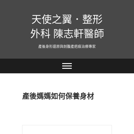
跳
至
天使之翼．整形
主
要
內
外科 陳志軒醫師
容
產後身形還原與剖腹產疤痕治療專家
產後媽媽如何保養身材