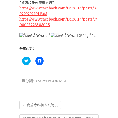
“妊娠紋及剖腹產疤痕”
https://www.facebook.com/Dr.CCH4/posts/16
97997956911368
https://www.facebook.com/Dr.CCH4/posts/17
00692223308608
分享此文：
分
按
享
一
到
下
T
以
w
分
i
享
t
至
分類:
UNCATEGORIZED
t
F
e
a
r
c
(
e
在
b
新
o
視
o
←
皮膚專科柯人玄院長
窗
k
中
(
開
在