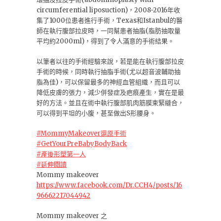
circumferential liposuction)，2008-2016年收
集了1000位患者進行手術，Texas和Istanbul的醫
師在執行腹部拉皮時，一同幫患者抽脂(脂肪抽取量
平均約2000ml)，得到了令人滿意的手術結果。
以筆者以往的手術經驗來說，若是能在執行腹部拉皮
手術的時候，同時執行抽脂手術(尤以超音波輔助抽
脂為佳)，可以保留最多的神經血管組織，而且可以
降低皮膚的張力，減少併發症及疤痕產生，實在是最
好的方法。並且在術中執行腹部肌肉筋膜束緊縫合，
可以得到平坦的小腹，甚至做出S形腰身。
#
MommyMakeover還原手術
#
GetYourPreBabyBodyBack
#
產後形塑第一人
#
延伸閱讀
Mommy makeover
https://www.facebook.com/Dr.CCH4/posts/16
96662217044942
Mommy makeover 之