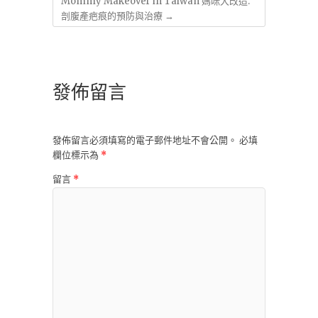
啟
新
Mommy Makeover in Taiwan 媽咪大改造:
)
視
剖腹產疤痕的預防與治療
→
窗
中
開
啟
)
發佈留言
發佈留言必須填寫的電子郵件地址不會公開。
必填
欄位標示為
*
留言
*