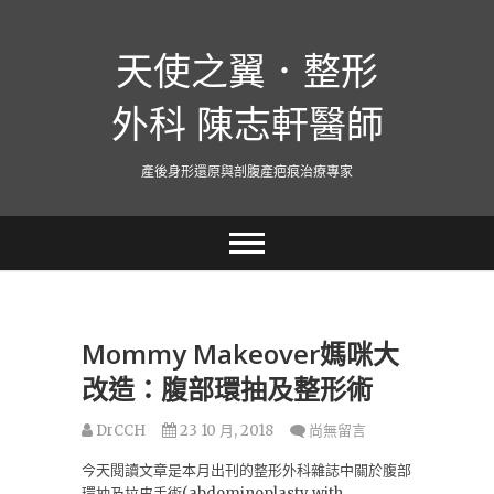
跳
至
天使之翼．整形
主
要
內
外科 陳志軒醫師
容
產後身形還原與剖腹產疤痕治療專家
Mommy Makeover媽咪大
改造：腹部環抽及整形術
DrCCH
23 10 月, 2018
尚無留言
今天閱讀文章是本月出刊的整形外科雜誌中關於腹部
環抽及拉皮手術(abdominoplasty with